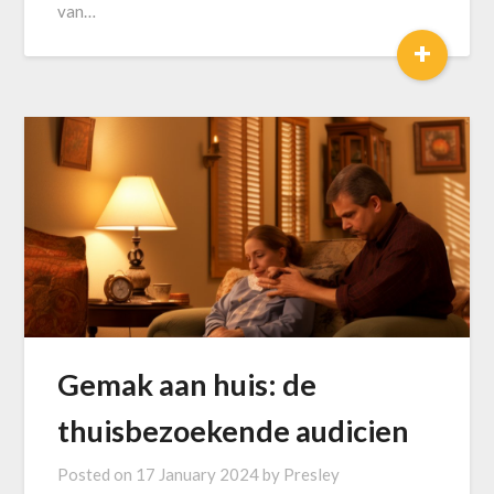
van…
+
Gemak aan huis: de
thuisbezoekende audicien
Posted on
17 January 2024
by
Presley