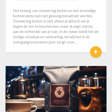
Het belang van zonwering buiten en een levendige
buitenruimte kan niet genoeg benadrukt worden.
Zonwering buiten is niet alleen praktisch om je
tegen de zon te beschermen, maar draagt ook bij
aan de esthetiek van je tuin. In de zomer biedt het de
nodige schaduw en verkoeling, terwijl het in de
overgangsseizoenen juist zorgt voor…
+