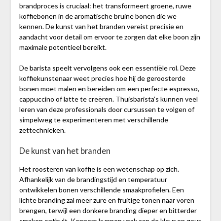
brandproces is cruciaal: het transformeert groene, ruwe
koffiebonen in de aromatische bruine bonen die we
kennen. De kunst van het branden vereist precisie en
aandacht voor detail om ervoor te zorgen dat elke boon zijn
maximale potentieel bereikt.
De barista speelt vervolgens ook een essentiële rol. Deze
koffiekunstenaar weet precies hoe hij de geroosterde
bonen moet malen en bereiden om een perfecte espresso,
cappuccino of latte te creëren. Thuisbarista’s kunnen veel
leren van deze professionals door cursussen te volgen of
simpelweg te experimenteren met verschillende
zettechnieken.
De kunst van het branden
Het roosteren van koffie is een wetenschap op zich.
Afhankelijk van de brandingstijd en temperatuur
ontwikkelen bonen verschillende smaakprofielen. Een
lichte branding zal meer zure en fruitige tonen naar voren
brengen, terwijl een donkere branding dieper en bitterder
smaken onthult. Kenners kunnen vaak aan de kleur en geur