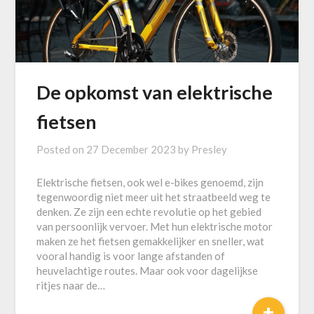
De opkomst van elektrische
fietsen
Posted on
27 December 2023
by
Presley
Elektrische fietsen, ook wel e-bikes genoemd, zijn
tegenwoordig niet meer uit het straatbeeld weg te
denken. Ze zijn een echte revolutie op het gebied
van persoonlijk vervoer. Met hun elektrische motor
maken ze het fietsen gemakkelijker en sneller, wat
vooral handig is voor lange afstanden of
heuvelachtige routes. Maar ook voor dagelijkse
ritjes naar de…
+