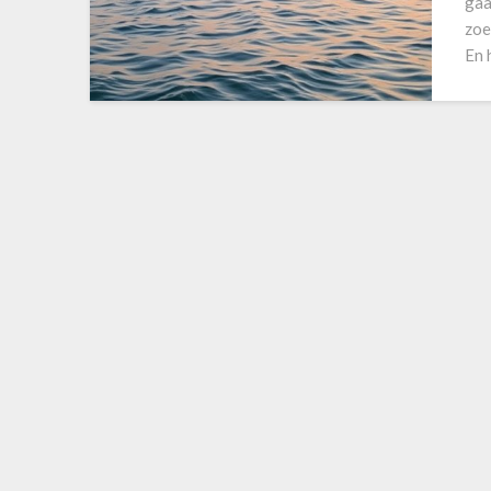
gaa
zoe
En 