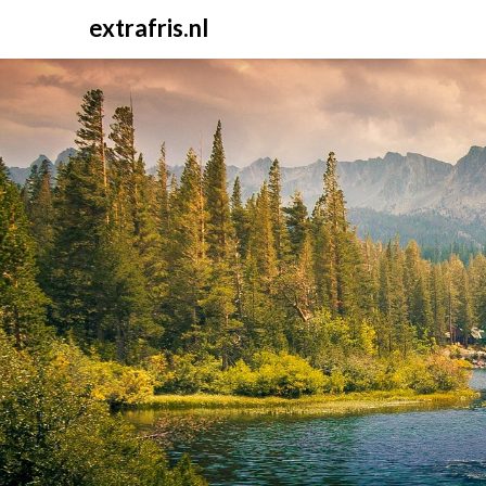
Skip
extrafris.nl
to
content