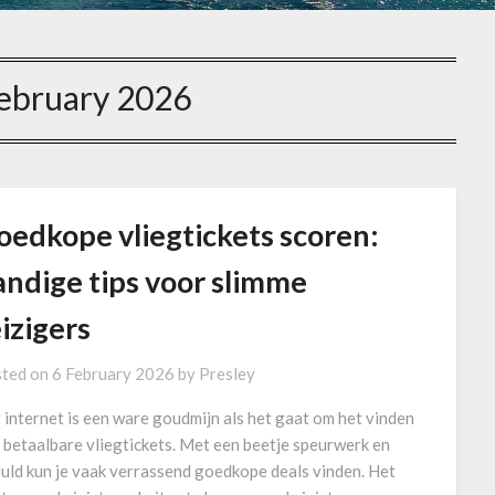
ebruary 2026
oedkope vliegtickets scoren:
andige tips voor slimme
izigers
ted on
6 February 2026
by
Presley
 internet is een ware goudmijn als het gaat om het vinden
 betaalbare vliegtickets. Met een beetje speurwerk en
uld kun je vaak verrassend goedkope deals vinden. Het