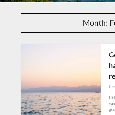
Month:
F
G
h
re
Pos
Het
van
ged