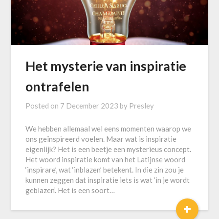
Het mysterie van inspiratie
ontrafelen
Posted on
7 December 2023
by
Presley
We hebben allemaal wel eens momenten waarop we
ons geïnspireerd voelen. Maar wat is inspiratie
eigenlijk? Het is een beetje een mysterieus concept.
Het woord inspiratie komt van het Latijnse woord
‘inspirare’, wat ‘inblazen’ betekent. In die zin zou je
kunnen zeggen dat inspiratie iets is wat ‘in je wordt
geblazen’. Het is een soort…
+