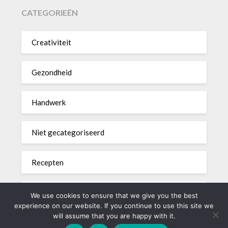
CATEGORIEËN
Creativiteit
Gezondheid
Handwerk
Niet gecategoriseerd
Recepten
Woondecoratie
We use cookies to ensure that we give you the best
experience on our website. If you continue to use this site we
will assume that you are happy with it.