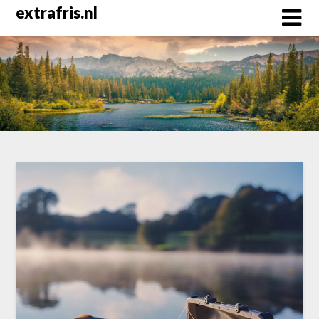
Skip
extrafris.nl
to
content